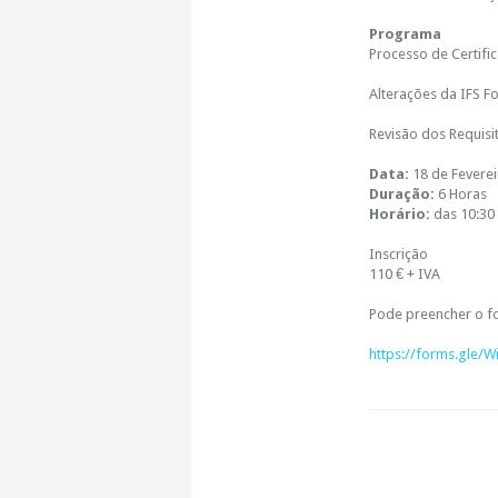
Programa
Processo de Certifi
Alterações da IFS Fo
Revisão dos Requisi
Data:
18 de Fevere
Duração:
6 Horas
Horário:
das 10:30 
Inscrição
110 € + IVA
Pode preencher o fo
https://forms.gle