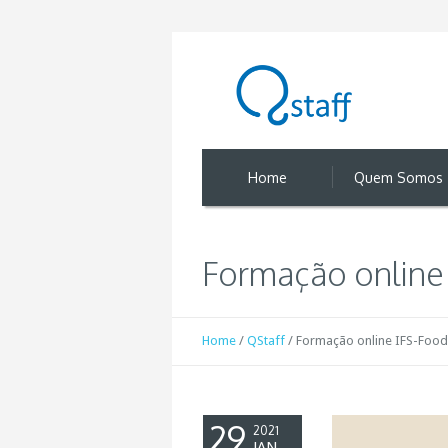
Home
Quem Somos
Formação online 
Home
/
QStaff
/
Formação online IFS-Food 
29
2021
JAN