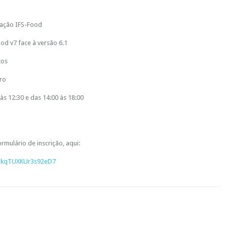
cação IFS-Food
od v7 face à versão 6.1
tos
iro
às 12:30 e das 14:00 às 18:00
rmulário de inscrição, aqui:
/WikqTUXKUr3s92eD7