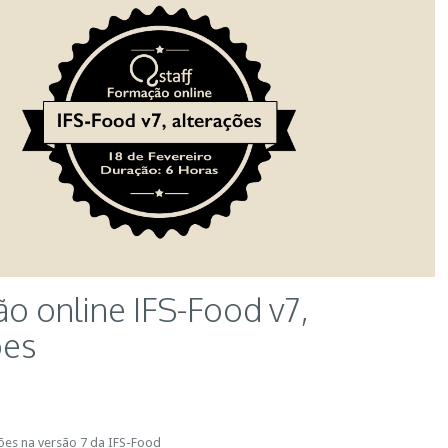
o online IFS-Food v7,
ões
ões na versão 7 da IFS-Food