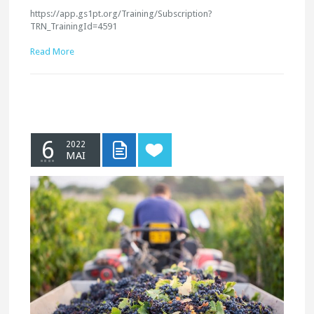
https://app.gs1pt.org/Training/Subscription?
TRN_TrainingId=4591
Read More
6
2022
MAI