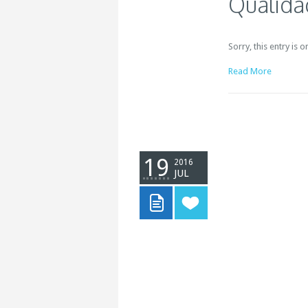
Qualida
Sorry, this entry is 
Read More
19
2016
JUL