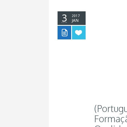
3
2017
JAN
(Portug
Formaçã