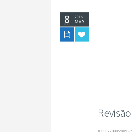
8
2016
MAR
Revisão
A ISO22000:2005 – S