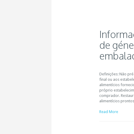
Informa
de géne
embala
Definições: Não pr
final ou aos estabe
alimentícios fornec
próprio estabeleci
comprador. Restaur
alimentícios pront
Read More