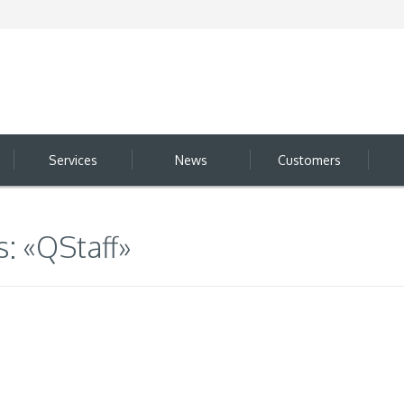
Services
News
Customers
s: «QStaff»