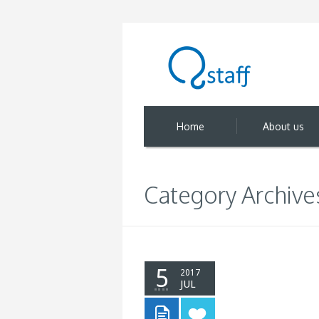
Home
About us
Category Archive
5
2017
JUL