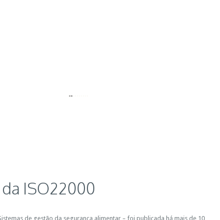
 da ISO22000
istemas de gestão da segurança alimentar – foi publicada há mais de 10